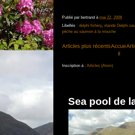
Publié par
bertrand
à
mai 22, 2008
Libellés :
delphi fishery
,
irlande Delphi s
pêche au saumon à la mouche
Articles plus récents
Accue
Art
il
Inscription à :
Articles (Atom)
Sea pool de l