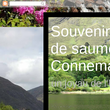
Souvenir
de saum
Connem
un joyau de l'