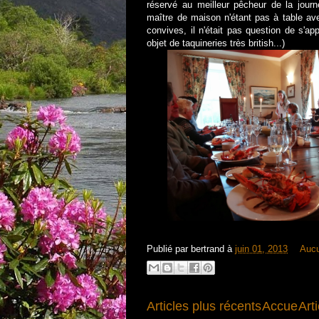
réservé au meilleur pêcheur de la journ
maître de maison n'étant pas à table av
convives, il n'était pas question de s'ap
objet de taquineries très british...)
Publié par
bertrand
à
juin 01, 2013
Auc
Articles plus récents
Accue
Art