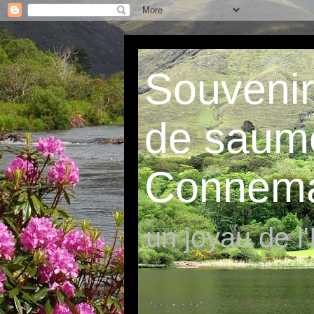
Souvenir
de saum
Connem
un joyau de l'