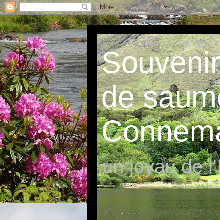
Souvenir
de saum
Connem
un joyau de l'